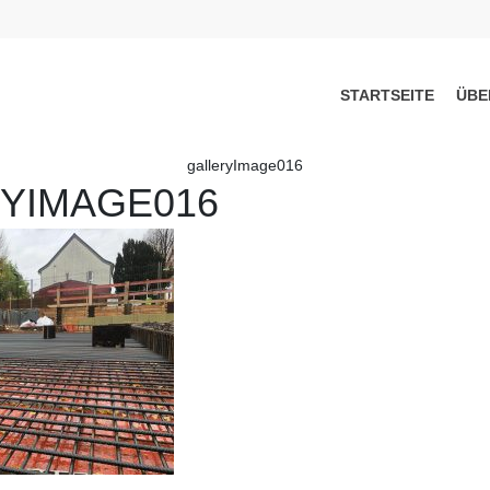
STARTSEITE
ÜBE
galleryImage016
YIMAGE016