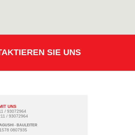
AKTIEREN SIE UNS
MIT UNS
211 / 93072964
211 / 93072964
AGUSHI - BAULEITER
1578 0807935