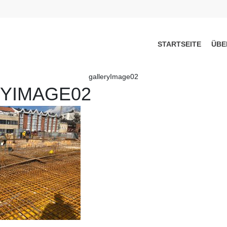
STARTSEITE
ÜBE
galleryImage02
YIMAGE02