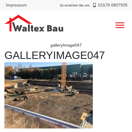
Impressum
01578 0807935
So erreichen Sie uns:
galleryImage047
GALLERYIMAGE047