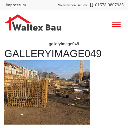
Impressum
01578 0807935
So erreichen Sie uns:
galleryImage049
GALLERYIMAGE049