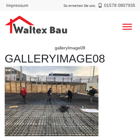
Impressum
01578 0807935
So erreichen Sie uns:
galleryImage08
GALLERYIMAGE08